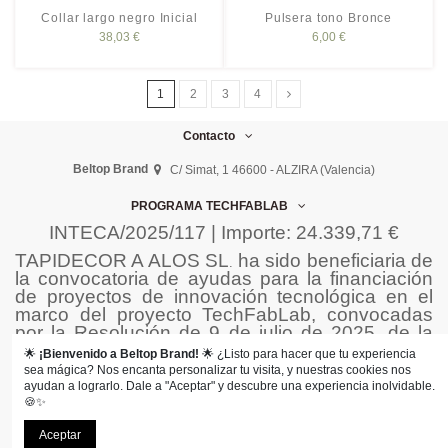
Collar largo negro Inicial
Pulsera tono Bronce
38,03 €
6,00 €
1
2
3
4
Contacto
Beltop Brand
C/ Simat, 1 46600 - ALZIRA (Valencia)
PROGRAMA TECHFABLAB
INTECA/2025/117 | Importe: 24.339,71 €
TAPIDECOR A ALOS SL
ha sido beneficiaria de
.
la convocatoria de ayudas para la financiación
de proyectos de innovación tecnológica en el
marco del proyecto TechFabLab, convocadas
por la Resolución de 9 de julio de 2025, de la
Conselleria de Innovación, Industria, Comercio y
🌟
¡Bienvenido a Beltop Brand!
🌟 ¿Listo para hacer que tu experiencia
Turismo por la que se le ha adjudicado una
sea mágica? Nos encanta personalizar tu visita, y nuestras cookies nos
subvención de : 24.339,71€
ayudan a lograrlo. Dale a "Aceptar" y descubre una experiencia inolvidable.
🍪✨
Aceptar
Beltop © 2025 - Todos los derechos reservados.